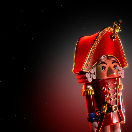
kalba
2