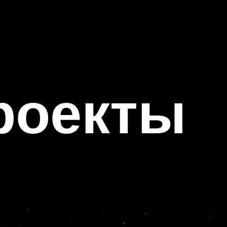
оекты
муз-тв
2025