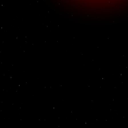
odeon
Мы долго формирова
самого черепа под 
скелетами". По подс
вариаций