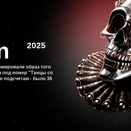
щелкунчик
На этого парня и новогодние гирлянды во