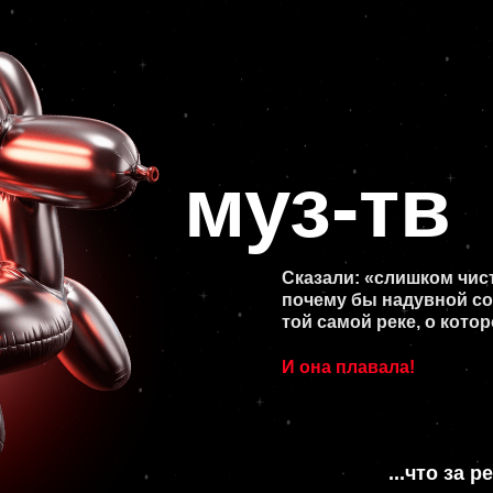
Сказали: «слишком чисто». Подумал
почему бы надувной собаке не плав
той самой реке, о которой поёт Тать
И она плавала!
...что за река?