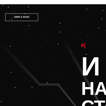
SIMPLE MODE
|
И 
НА 
СТ
НЕ ТЕРЯЕМ 
ЗА ВЗГЛЯДО