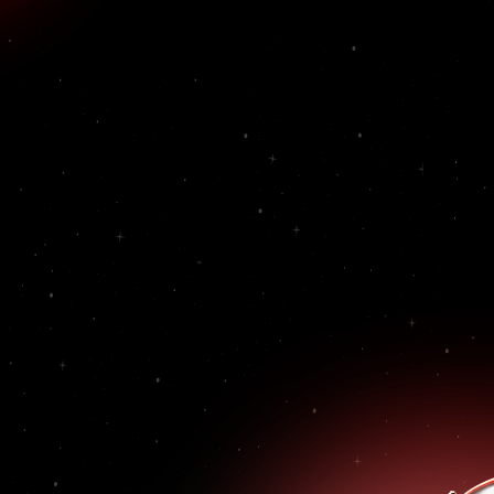
2025
ли образ того
номер "Танцы со
четам - было 36