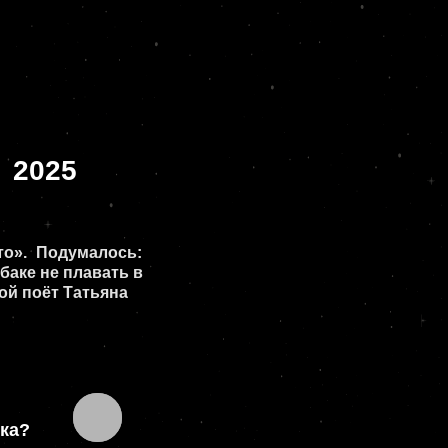
ось:
ать в
яна