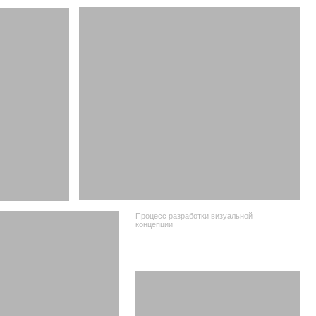
афикой