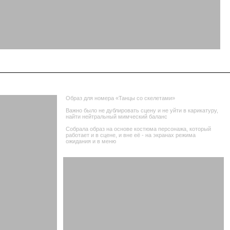
Образ для номера «Танцы со скелетами»
Важно было не дублировать сцену и не уйти в карикатуру,
найти нейтральный мимческий баланс
Собрала образ на основе костюма персонажа, который
работает и в сцене, и вне её - на экранах режима
ожидания и в меню