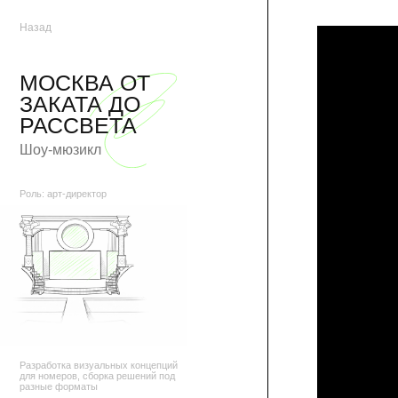
Назад
МОСКВА ОТ
ЗАКАТА ДО
РАССВЕТА
Шоу-мюзикл
Роль: арт-директор
Разработка визуальных концепций
для номеров, сборка решений под
разные форматы