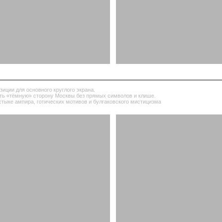
сновного круглого экрана.
ю» сторону Москвы без прямых символов и клише.
ра, готических мотивов и булгаковского мистицизма