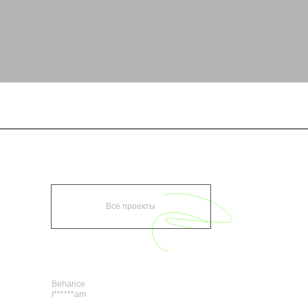
Behance
Tg: anastasii
I******am
an.shevtsova.