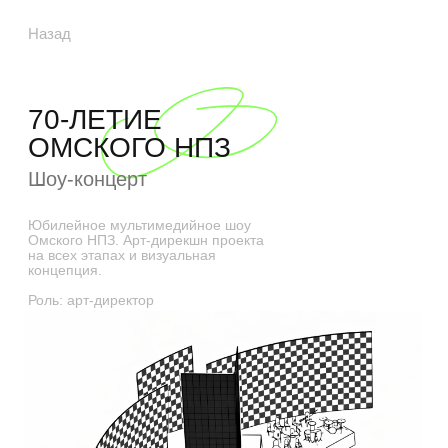
Назад
70-ЛЕТИЕ
ОМСКОГО НПЗ
Шоу-концерт
Юбилейное мультимедийное шоу
Омского НПЗ. Арт-дирекшн проекта
на всех этапах и визуальная
концепция.
Роль: арт-директор